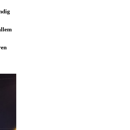
ndig
allem
ren